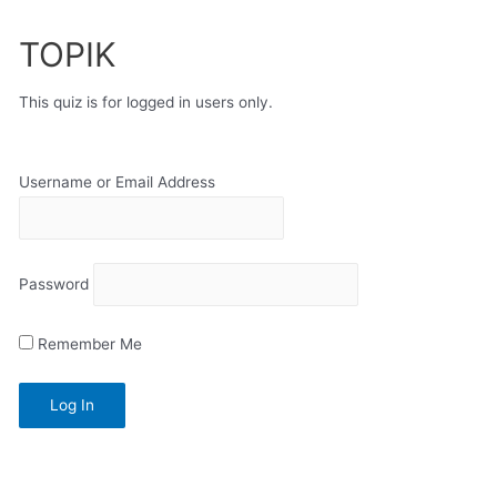
Skip
to
TOPIK
content
This quiz is for logged in users only.
Username or Email Address
Password
Remember Me