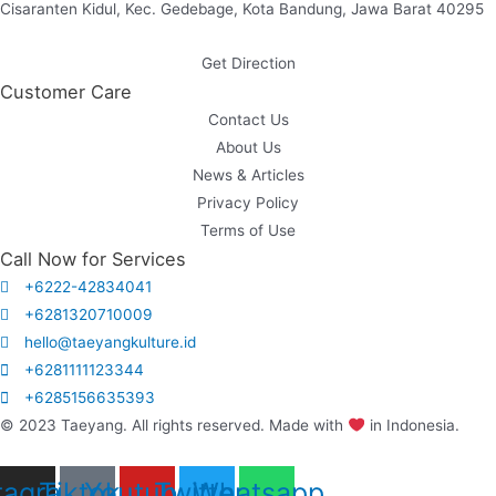
Cisaranten Kidul, Kec. Gedebage, Kota Bandung, Jawa Barat 40295
Get Direction
Customer Care
Contact Us
About Us
News & Articles
Privacy Policy
Terms of Use
Call Now for Services
+6222-42834041
+6281320710009
hello@taeyangkulture.id
+6281111123344
+6285156635393
© 2023 Taeyang. All rights reserved. Made with
in Indonesia.
tagram
Tiktok
Youtube
Twitter
Whatsapp