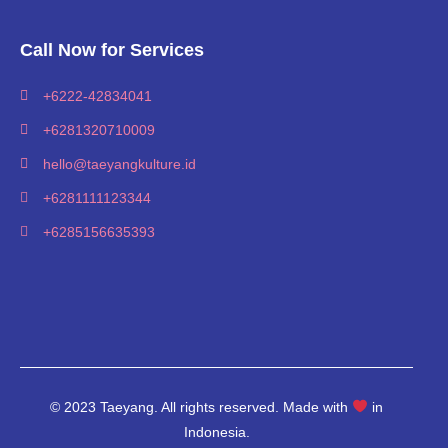
Call Now for Services
+6222-42834041
+6281320710009
hello@taeyangkulture.id
+6281111123344
+6285156635393
© 2023 Taeyang. All rights reserved. Made with
in
Indonesia.